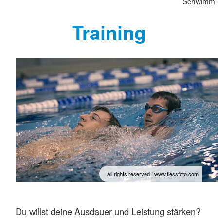
Schwimm- 
Training
All rights reserved I www.tiessfoto.com
Du willst deine Ausdauer und Leistung stärken?